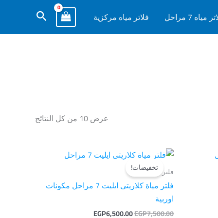
البحث
ر مياه 7 مراحل
فلاتر مياه مركزية
عرض ⁦10⁩ من كل النتائج
السعر
السعر
الأصلي
الحالي
تخفيضات!
هو:
هو:
فلتر كلاريتي
EGP6,500.00.
EGP7,500.00.
EGP2
فلتر مياة كلاريتى ايليت 7 مراحل مكونات
اوربية
EGP
6,500.00
EGP
7,500.00