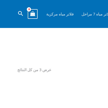
البحث
ر مياه 7 مراحل
فلاتر مياه مركزية
عرض ⁦3⁩ من كل النتائج