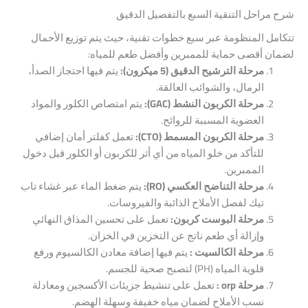
شرح مراحل التنقية السبع بالتفصيل الدقيق
تتكامل المنظومة عبر سبع خطوات تقنية، حيث يتم توزيع الأحمال
لضمان أقصى حماية للممبرين وأفضل طعم للمياه:
مرحلة الترشيح الدقيق (5 ميكرون):
يتم فيها احتجاز الصدأ،
الرمال، والشوائب العالقة.
مرحلة الكربون النشط (GAC):
يتم امتصاص الكلور والمواد
العضوية المسببة للروائح.
مرحلة الكربون المسمط (CTO):
تعمل كفلتر أمان إضافي
للتأكد من خلو المياه من أي أثر للكربون أو الكلور قبل دخول
الممبرين.
مرحلة التناضح العكسي (RO):
يتم ضغط الماء عبر غشاء تاب
تيك لفصل الأملاح الذائبة والفيروسات.
مرحلة البوست كربون:
تعمل على تحسين المذاق النهائي
وإزالة أي طعم ناتج عن التخزين في الخزان.
مرحلة الكالسيت :
يتم فيها إضافة معادن الكالسيوم ورفع
قلوية المياه (PH) لتصبح صحية للجسم.
مرحلة orp :
تعمل على تنشيط جزيئات الأكسجين ومعادلة
نسب الأملاح لضمان مياه خفيفة وسهلة الهضم.