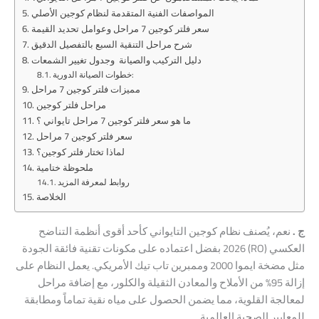
المواصفات الفنية المتقدمة لنظام كوجين الأصلي
سعر فلتر كوجين 7 مراحل وعوامل تحديد القيمة
شرح مراحل التنقية السبع بالتفصيل الدقيق
دليل التركيب والصيانة وجدول تغيير الشمعات
خطوات الصيانة الدورية:
مميزات فلتر كوجين 7 مراحل
مراحل فلتر كوجين
ما هو سعر فلتر كوجين 7 مراحل تايواني ؟
سعر فلتر كوجين 7 مراحل
لماذا تختار فلتر كوجين؟
ملحوظة ختامية
روابط لمعرفة المزيد
الخلاصة
ج .
نعم، يُصنف نظام كوجين التايواني كأحد أقوى أنظمة التناضح
العكسي (RO) 2026 بفضل اعتماده على مكونات تقنية فائقة الجودة
مثل مضخة ايموا 2000 وممبرين تاب تيك الأمريكي. يعمل النظام على
إزالة 95% من الأملاح والمعادن الثقيلة والكلور، مع إضافة مراحل
لمعالجة القلوية، مما يضمن الحصول على مياه نقية تماماً ومطابقة
للمعايير الصحية العالمية.