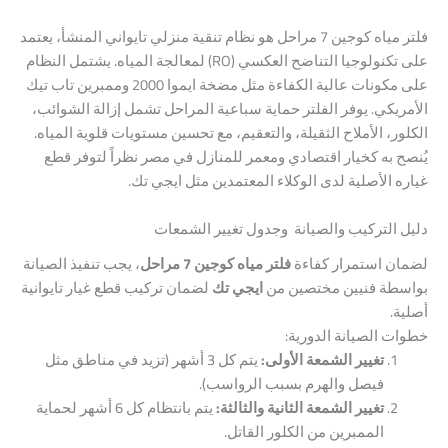
فلتر مياه كوجين 7 مراحل هو نظام تنقية منزلي تايواني المنشأ، يعتمد
على تكنولوجيا التناضح العكسي (RO) لمعالجة المياه. يشتمل النظام
على مكونات عالية الكفاءة مثل مضخة ايموا 2000 وممبرين تاب تيك
الأمريكي. يوفر الفلتر حماية سباعية المراحل تشمل إزالة الشوائب،
الكلور، الأملاح الثقيلة، والتعقيم، مع تحسين مستويات قلوية المياه.
يُنصح به كخيار اقتصادي ومعمر للمنازل في مصر نظراً لتوفر قطع
غياره الأصلية لدى الوكلاء المعتمدين مثل ايجي تك.
دليل التركيب والصيانة وجدول تغيير الشمعات
لضمان استمرار كفاءة
فلتر مياه كوجين 7 مراحل
، يجب تنفيذ الصيانة
بواسطة فنيين مختصين من
ايجي تك
لضمان تركيب قطع غيار تايوانية
أصلية.
خطوات الصيانة الدورية:
تغيير الشمعة الأولى:
يتم كل 3 أشهر (تزيد في مناطق مثل
فيصل والهرم بسبب الرواسب).
تغيير الشمعة الثانية والثالثة:
يتم بانتظام كل 6 أشهر لحماية
الممبرين من الكلور القاتل.