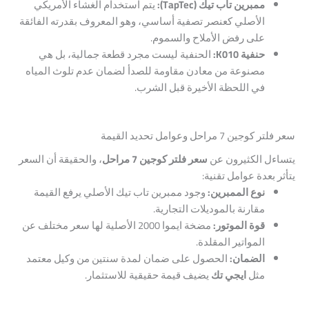
ممبرين تاب تيك (TapTec):
يتم استخدام الغشاء الأمريكي
الأصلي كعنصر تصفية أساسي، وهو المعروف بقدرته الفائقة
على رفض الأملاح والسموم.
حنفية K010:
الحنفية ليست مجرد قطعة جمالية، بل هي
مصنوعة من معادن مقاومة للصدأ لضمان عدم تلوث المياه
في اللحظة الأخيرة قبل الشرب.
سعر فلتر كوجين 7 مراحل وعوامل تحديد القيمة
يتساءل الكثيرون عن
سعر فلتر كوجين 7 مراحل
، والحقيقة أن السعر
يتأثر بعدة عوامل تقنية:
نوع الممبرين:
وجود ممبرين تاب تيك الأصلي يرفع القيمة
مقارنة بالموديلات التجارية.
قوة الموتور:
مضخة ايموا 2000 الأصلية لها سعر مختلف عن
المواتير المقلدة.
الضمان:
الحصول على ضمان لمدة سنتين من وكيل معتمد
مثل
ايجي تك
يضيف قيمة حقيقية للاستثمار.