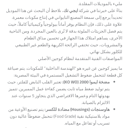
مليء بالموديلات المقلدة.
بناءً على خبرتنا في شركة
ايجي تك
، نلاحظ أن البحث عن هذا الموديل
تحديداً يرجع إلى سمعة المصنع التايواني في إنتاج مكونات معمرة.
علاوة على ذلك، فإن النظام يوفر أماناً بيولوجياً وكيميائياً كاملاً، حيث
يتم فصل الجزيئات الملوثة بدقة لا تُرى بالعين المجردة. ومن الناحية
الأخرى، يساهم امتلاك هذا الجهاز في تحسين مذاق الطعام
والمشروبات، حيث تختفي الرائحة الكريهة والطعم غير الطبيعي
للكلور بشكل نهائي.
المواصفات الفنية المتقدمة لنظام كوجين الأصلي
ما يميز كوجين عن غيره هو “الهندسة الداخلية” للمكونات. يتم صياغة
كل قطعة لتتحمل ضغوط التشغيل المستمرة في البيئة المصرية:
مضخة ايموا 2000 (KO WO):
تعتبر القلب النابض للفلتر، حيث
يتم توليد ضغط مياه ثابت يضمن كفاءة عمل الممبرين. تتميز
بهدوئها التام وعمرها الافتراضي الذي يتجاوز 5 سنوات عند
الالتزام بالصيانة.
هاوسنجات (Housings) مضادة للكسر:
يتم تصنيع الأوعية من
مواد بلاستيكية نقية (Food Grade) تتحمل ضغوطاً عالية دون
تسريب أو تفاعل مع المياه.