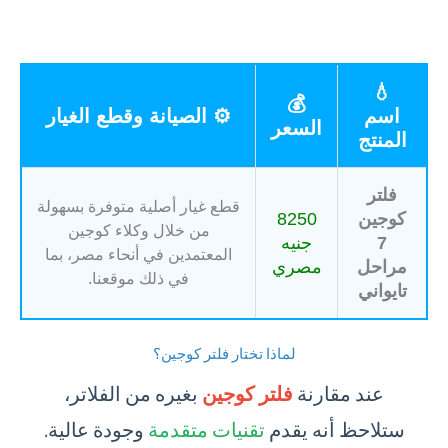
💧
💰
اسم
⚙️ الصيانة وقطع الغيار
السعر
المنتج
فلتر
قطع غيار أصلية متوفرة بسهولة
كوجين
8250
من خلال وكلاء كوجين
7
جنيه
المعتمدين في أنحاء مصر، بما
مراحل
مصري
في ذلك موقعنا.
تايواني
لماذا تختار فلتر كوجين؟
عند مقارنة
فلتر كوجين
بغيره من الفلاتر،
ستلاحظ أنه يقدم
تقنيات متقدمة
وجودة عالية.