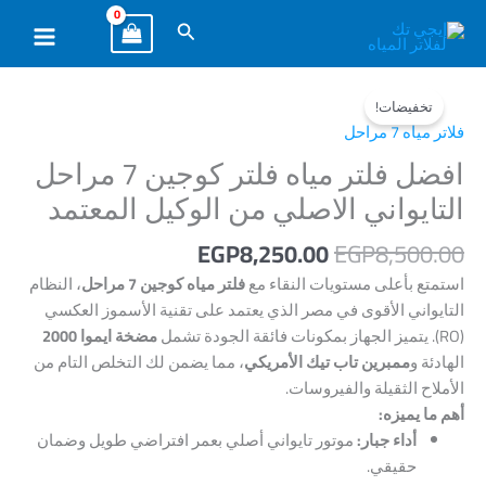
خطي
البحث
لى
لمحتوى
السعر
السعر
كمية
الأصلي
الحالي
افضل
تخفيضات!
هو:
هو:
فلتر
فلاتر مياه 7 مراحل
EGP8,250.00.
EGP8,500.00.
مياه
افضل فلتر مياه فلتر كوجين 7 مراحل
فلتر
التايواني الاصلي من الوكيل المعتمد
كوجين
7
EGP
8,250.00
EGP
8,500.00
مراحل
استمتع بأعلى مستويات النقاء مع
فلتر مياه كوجين 7 مراحل
، النظام
التايواني
التايواني الأقوى في مصر الذي يعتمد على تقنية الأسموز العكسي
الاصلي
(RO). يتميز الجهاز بمكونات فائقة الجودة تشمل
مضخة ايموا 2000
من
الهادئة و
ممبرين تاب تيك الأمريكي
، مما يضمن لك التخلص التام من
الوكيل
الأملاح الثقيلة والفيروسات.
المعتمد
أهم ما يميزه:
أداء جبار:
موتور تايواني أصلي بعمر افتراضي طويل وضمان
حقيقي.