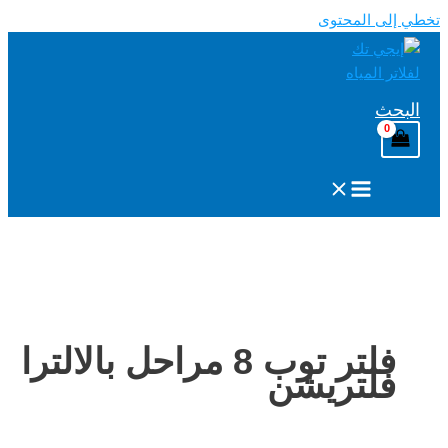
لمحتوى
فلتر توب 8 مراحل بالالترا
تريشن