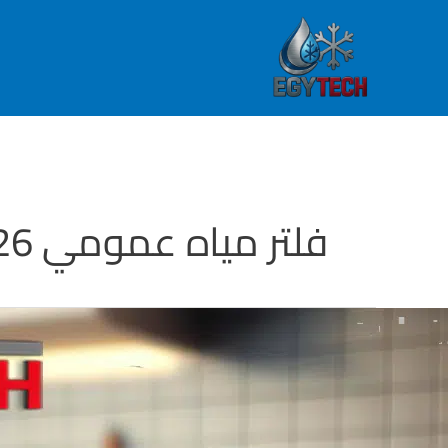
خطي
لى
لمحتوى
فلتر مياه عمومي 2026
لتر
ياه
مومي:
ليل
ختيار