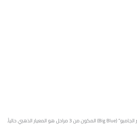
فلتر مياه عمومي: دليل اختيار أنظمة التنقية المركزية في مصر س: ما هو أفضل نوع فلتر مياه عمومي للمنازل في مصر؟ ج: يُعتبر نظام “الفلتر الجامبو” (Big Blue) المكون من 3 مراحل هو المعيار الذهبي حالياً.