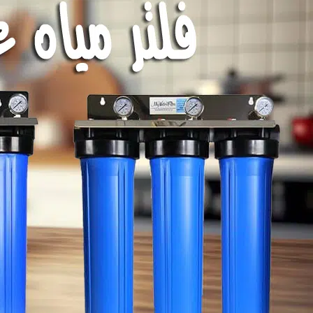
نظمة
لتنقية
لمركزية
ي
صر