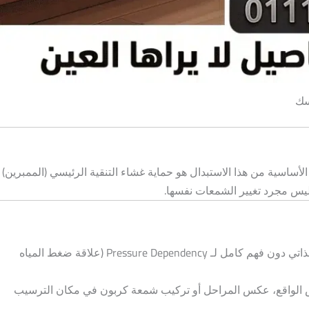
سك
الأمامية (الترسيب والكربون) كل 3-6 أشهر حسب جودة المياه. الفائدة الأساسية من هذا الاستبدال هو حماية غشاء التنقية الرئيسي (الممبرين)
السبب الحقيقي ليس الكسل أو ضعف الثقة بالفني، بل رغبة حقيقية في توفير الوقت والنفقات التشغيلية. ومع ذلك، فإن تكرار عملية التغيير الذاتي دون فهم كامل لـ Pressure Dependency (علاقة ضغط المياه
 أرض الواقع، عكس المراحل أو تركيب شمعة كربون في مكان الترسيب