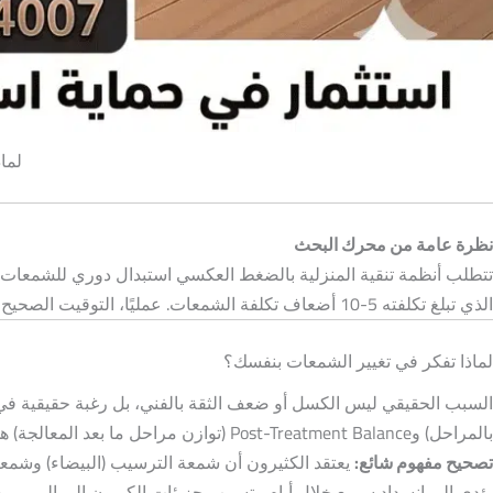
لما
نظرة عامة من محرك البحث
الذي تبلغ تكلفته 5-10 أضعاف تكلفة الشمعات. عمليًا، التوقيت الصحيح وأسلوب التركيب السليم هما العاملان الحاسمان في عمر الممبرين، وليس مجرد تغيير الشمعات نفسها.
لماذا تفكر في تغيير الشمعات بنفسك؟
بالمراحل) وPost-Treatment Balance (توازن مراحل ما بعد المعالجة) هو ما يدمر الأجهزة في المنازل المصرية.
تصحيح مفهوم شائع:
يعتقد الكثيرون أن شمعة الترسيب (البيضاء) وشمعة
يؤدي إلى انسداد سريع خلال أيام وتسرب جزيئات الكربون إلى الممبرين،