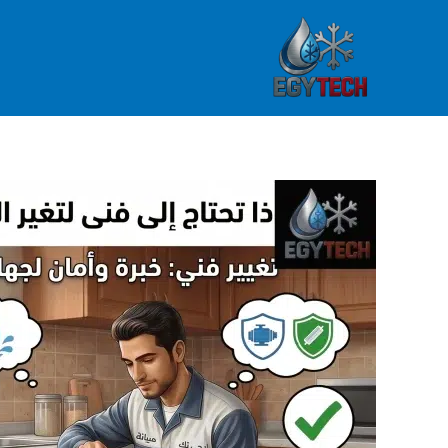
خطي
لى
لمحتوى