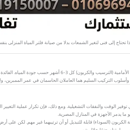
ذا تحتاج إلى فنى لتغير الشمعات بدلا من صيانة فلتر المياة المنزلى بنف
تتطلب أنظمة تنقية المنزلية بالضغط العكسي استبدال دوري للشمعات 
 الكربون (السوداء) قابلة للتبديل أو أن ترتيبهما غير مهم. لكن على
 مما يقتله حتمًا خلال شهرين.