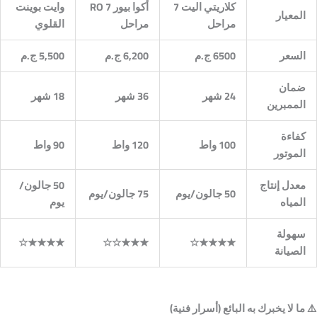
كلاريتي اليت 7
أكوا بيور RO 7
وايت بوينت
المعيار
مراحل
مراحل
القلوي
السعر
6500
ج.م
6,200
ج.م
5,500
ج.م
ضمان
24
شهر
36
شهر
18
شهر
الممبرين
كفاءة
100
واط
120
واط
90
واط
الموتور
معدل إنتاج
50
جالون/
50
جالون/يوم
75
جالون/يوم
المياه
يوم
سهولة
★★★★☆
★★★☆☆
★★★★☆
الصيانة
⚠️
ما لا يخبرك به البائع (أسرار فنية)