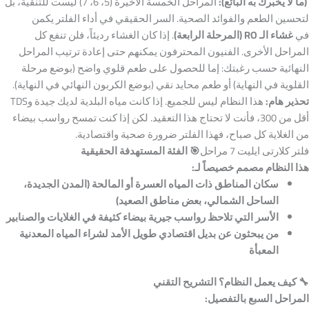
(ما لا يخبرك به البائع):
المراحل الخمسة الأخيرة (5، 6، 7) ليست للتنقية، بل
لتحسين الطعم والفوائد الصحية. السر الحقيقي في أداء الفلتر يكمن
في
غشاء الـ RO (المرحلة الرابعة)
. إذا كان الغشاء رديئاً، فلن تنفع كل
المراحل الأخرى. الفنيون المحترفون يمكنهم حتى إعادة ترتيب المراحل
النهائية حسب رغبتك: إما للحصول على طعم قلوي واضح (بوضع مرحلة
القلوية في النهاية) أو طعم محايد نقي (بوضع الكربون النهائي في النهاية).
تحذير هام:
هذا النظام ليس للجميع. إذا كانت مياه البلدية لديك جيدة وTDS
أقل من 300، فأنت لا تحتاج هذا التعقيد. لكن إذا كنت تمسح رواسب بيضاء
من الغلاية كل صباح، فهذا الفلتر ضرورة صحية واقتصادية.
فلتر كلارتى ايليت 7 مراحل
🎯
الفئة المستهدفة الحقيقية
هذا النظام مصمم خصيصاً لـ:
سكان المناطق ذات المياه العسرة أو المالحة (المدن الجديدة،
الساحل الشمالي، بعض مناطق الصعيد)
الأسر التي تلاحظ رواسب جيرية بيضاء كثيفة في الغلايات والصنابير
من يبحثون عن بديل اقتصادي طويل الأمد لشراء المياه المعدنية
المعبأة
🔧
كيف يعمل النظام؟ التشريح التقني
المراحل السبع بالتفصيل: