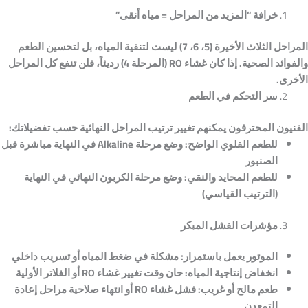
خرافة “المزيد من المراحل = مياه أنقى”
المراحل الثلاث الأخيرة (5، 6، 7) ليست لتنقية المياه، بل لتحسين الطعم
والفوائد الصحية. إذا كان غشاء RO
(المرحلة 4) رديئاً، فلن تنفع كل المراحل
الأخرى.
سر التحكم في الطعم
الفنيون المحترفون يمكنهم تغيير ترتيب المراحل النهائية حسب تفضيلاتك:
للطعم القلوي الواضح:
وضع مرحلة Alkaline
في النهاية مباشرة قبل
الصنبور
للطعم المحايد والنقي:
وضع مرحلة الكربون النهائي في النهاية
(الترتيب القياسي)
مؤشرات الفشل المبكر
الموتور يعمل باستمرار:
مشكلة في ضغط المياه أو تسريب داخلي
انخفاض إنتاجية المياه:
حان وقت تغيير غشاء RO
أو الفلاتر الأولية
طعم مالح أو غريب:
فشل غشاء RO
أو انتهاء صلاحية مراحل إعادة
التمعدن