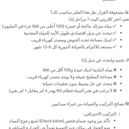
📊
مصفوفة القرار: هل هذا الفلتر مناسب لك؟
نعم، اختر كلاريتي اليت 7 مراحل إذا:
✅
مياه منزلك مالحة أو عسرة (TDS
أعلى من 500 جزء في المليون)
✅
تبحث عن بديل اقتصادي طويل الأمد للمياه المعدنية
✅
لديك مساحة تحت الحوض ومصدر كهرباء قريب
✅
مستعد للالتزام بالصيانة الدورية كل 6-12 شهر
لا، تجنبه وابحث عن بديل إذا:
❌
مياه البلدية لديك جيدة وTDS
أقل من 300
❌
مساحة المطبخ ضيقة ولا يوجد مصدر كهرباء قريب
❌
تبحث عن حل بسيط بدون تعقيدات صيانة
❌
لا ترغب في هدر المياه (
نظام RO
يهدر 3 لتر مقابل 1 لتر نقي)
🛠️
نصائح التركيب والصيانة من خبراء ميدانيين
التركيب الاحترافي:
تأكد من وجود صمام فحص (Check Valve)
لمنع رجوع المياه
ضع الجهاز في مكان جيد التهوية بعيداً عن الحرارة المباشرة