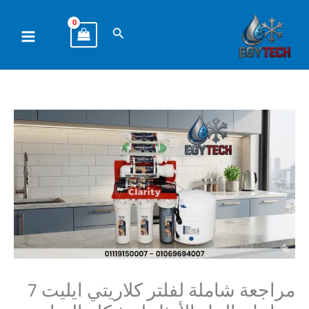
خطي
لى
البحث
لمحتوى
مراجعة شاملة لفلتر كلاريتي ايليت 7