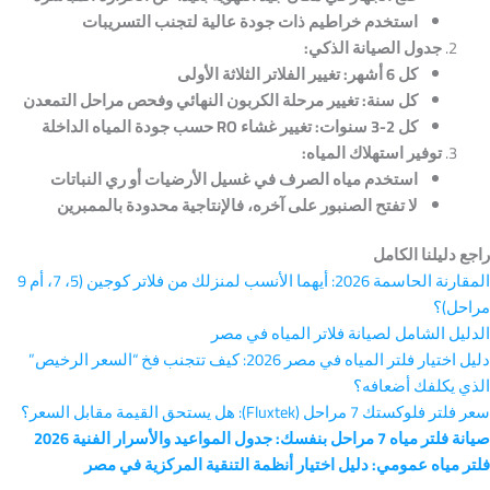
استخدم خراطيم ذات جودة عالية لتجنب التسريبات
جدول الصيانة الذكي:
كل 6 أشهر:
تغيير الفلاتر الثلاثة الأولى
كل سنة:
تغيير مرحلة الكربون النهائي وفحص مراحل التمعدن
كل 2-3 سنوات:
تغيير غشاء RO
حسب جودة المياه الداخلة
توفير استهلاك المياه:
استخدم مياه الصرف في غسيل الأرضيات أو ري النباتات
لا تفتح الصنبور على آخره، فالإنتاجية محدودة بالممبرين
راجع دليلنا الكامل
المقارنة الحاسمة 2026: أيهما الأنسب لمنزلك من فلاتر كوجين (5، 7، أم 9
مراحل)؟
الدليل الشامل لصيانة فلاتر المياه في مصر
دليل اختيار فلتر المياه في مصر 2026: كيف تتجنب فخ “السعر الرخيص”
الذي يكلفك أضعافه؟
سعر فلتر فلوكستك 7 مراحل (Fluxtek): هل يستحق القيمة مقابل السعر؟
صيانة فلتر مياه 7 مراحل بنفسك: جدول المواعيد والأسرار الفنية 2026
فلتر مياه عمومي: دليل اختيار أنظمة التنقية المركزية في مصر