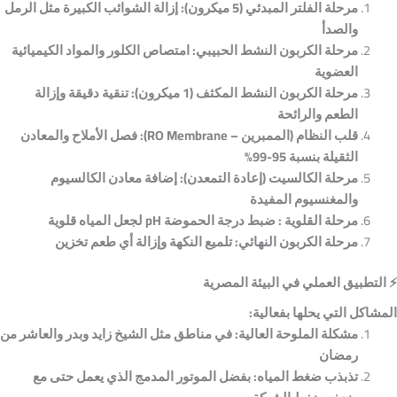
مرحلة الفلتر المبدئي (5 ميكرون):
إزالة الشوائب الكبيرة مثل الرمل
والصدأ
مرحلة الكربون النشط الحبيبي:
امتصاص الكلور والمواد الكيميائية
العضوية
مرحلة الكربون النشط المكثف (1 ميكرون):
تنقية دقيقة وإزالة
الطعم والرائحة
قلب النظام (
الممبرين – RO Membrane):
فصل الأملاح والمعادن
الثقيلة بنسبة 95-99%
مرحلة الكالسيت (إعادة التمعدن):
إضافة معادن الكالسيوم
والمغنسيوم المفيدة
مرحلة القلوية :
ضبط درجة الحموضة pH
لجعل المياه قلوية
مرحلة الكربون النهائي:
تلميع النكهة وإزالة أي طعم تخزين
⚡
التطبيق العملي في البيئة المصرية
المشاكل التي يحلها بفعالية:
مشكلة الملوحة العالية:
في مناطق مثل الشيخ زايد وبدر والعاشر من
رمضان
تذبذب ضغط المياه:
بفضل الموتور المدمج الذي يعمل حتى مع