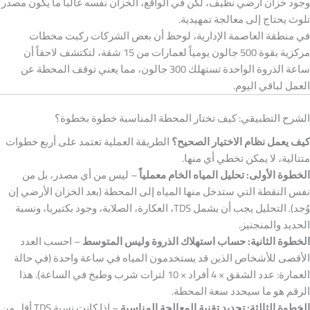
وجود خزان أرضي نظيف، لكن في الواقع، الخزان نفسه غالباً ما يكون مصدر
تلوث يحتاج إلى معالجة تمهيدية.
في منطقة العاصمة الإدارية، لوحظ أن بعض الشركات ركبت محطات
مركزية بقوة 500 جالون يومياً لعمارات من 15 شقة، لتكتشف لاحقاً أن
ساعة الذروة الواحدة تستهلك 300 جالون، مما يعني توقف المحطة عن
العمل لباقي اليوم.
الشرح التطبيقي: كيف تختار المحطة المناسبة خطوة بخطوة؟
كيف يعمل نظام الاختيار الصحيح؟
الطريقة العملية تعتمد على أربع خطوات
متتالية، لا يمكن تخطي أي منها.
الخطوة الأولى: تحليل المياه الخام معملياً
– ليس من أي مصدر، بل من
نفس النقطة التي ستدخل منها المياه إلى المحطة (بعد الخزان الأرضي إن
وُجد). التحليل يجب أن يشمل TDS، العكارة، الصلابة، وجود بكتيريا، ونسبة
الحديد والمنجنيز.
الخطوة الثانية: حساب استهلاك الذروة وليس المتوسط
– احسب العدد
الأقصى للأشخاص الذين قد يستخدمون المياه في ساعة واحدة (في حالة
العمارة: عدد الشقق × 4 أفراد × 10 لترات شرب وطبخ في الساعة). هذا
الرقم هو ما سيحدد سعة المحطة.
الخطوة الثالثة: تحديد تقنية المعالجة المناسبة
– إذا كانت نسبة TDS أقل من