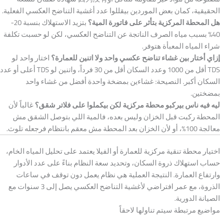
الحقيقية، كمان بعض الموردين بيقللوا عدد أغشية التناضح العكسي الفعلية.
هل المحطة المركزية بتأثر على فاتورة المية؟
بتزيد الاستهلاك بنسبة 20-
40% بسبب مياه الصرف الناتجة عن التناضح العكسي، لكن لو حسبت تكلفة
شراء المياه المعبأة هتوفر.
إزاي أختار بين غشاء تناضح عكسي واحد ولا اتنين للعمارة؟
اختار واحد لو
TDS أقل من 1000 وعدد السكان أقل من 30 فرداً، واتنين لو TDS أعلى أو عدد
السكان أكبر. النصيحة: غشاءين بمضخة واحدة أفضل من غشاء واحد
بمضختين.
ليه فيه ناس بيركبو محطة مركزية لكن بيكملوا على فلاتر شقق؟
غالباً لأن
المحطة ركبت قبل الخزان وليس بعده، فالمية اللي بتوصل الشقق مش
معالجة 100%، أو لأن الخزان بعد المحطة مش معقم بانتظام فرجعله تلوث.
اختيار محطة تنقية مركزية للعمارة أو الفيلا يعتمد على تحليل المياه الخام،
حساب استهلاك ذروة السكان، وتحديد سعة النظام بناءً على عدد الأدوار
وارتفاع العمارة. النتيجة العملية هي نظام يعمل دون توقف في ساعات
الذروة، مع عمر افتراضي لأغشية التناضح العكسي يصل إلى 3 سنوات مع
الصيانة الدورية.
مواضيع مرتبطة سيتم تناولها لاحقاً