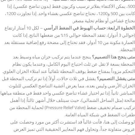
500، يمكن الاكتفاء بفلاتر ترسيب وكربون فقط (بدون تناضح عكسي). إذا
كانت بين 500 و1200، نحتاج تناضح عكسي بغشاء واحد. إذا تجاوزت 1200،
نحتاج غشاءين أو نظام تحلية مصغر.
الخطوة الرابعة: حساب الهبوط في الضغط الرأسي
– لكل 10 أمتار ارتفاع
(حوالي 3 أدوار)، تفقد المحطة حوالي 15% من ضغطها الناتج. إذا كانت
العمارة مكونة من 10 أدوار، فقد تحتاج إلى مضخة رفع إضافية مستقلة بعد
المحطة.
متى ينجح هذا التصميم؟
ينجح عندما يتم تركيب خزان مياه وسيط بعد
المحطة بسعة لا تقل عن ثلث احتياج اليوم الكامل، وعندما يكون نظام
التحكم مزوداً بمفتاح ضغط يوقف المحطة تلقائياً عند امتلاء الخزان العلوي.
متى يفشل التصميم؟
يفشل في ثلاث حالات. أولاً: إذا تم تركيب المحطة قبل
الخزان الأرضي وليس بعده، مما يعرض أغشية التناضح العكسي للتلوث
المباشر. ثانياً: إذا تم اختيار غشاء تناضح عكسي واحد فقط في منطقة مياهها
مالحة (مثل الساحل الشمالي)، حيث سيتلف خلال أشهر. ثالثاً: إذا أهمل
تركيب صمام تخفيف ضغط (Pressure Relief Valve) لحماية المحطة من
طفرات الضغط في شبكة المياه العامة.
لو وصلت إلى هنا، فأنت غالباً قد استشرت أكثر من مورد وحصلت على
عروض متفاوتة جداً، وتحاول فهم المعايير الحقيقية التي تميز العرض