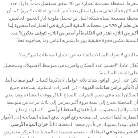
مفرط. فمحطة مصممة لعمارة من 10 شقق ستفشل تماماً إذا زاد عدد
السكان فجأة (على سبيل المثال بعد تأجير الشقق لعائلات كبيرة). كما أن
محطة مصممة لمياه شبكة النيل لن تتحمل ملوحة آبار التجمع الخامس.
هل تعلم أن 70% من محطات التنقية المركزية في العمارات المصرية إما
أكبر من اللازم (هدر في التكلفة) أو أصغر من اللازم (توقف متكرر)؟
هذه
النسبة تعكس فجوة حقيقية بين ما يشتريه الناس وما يحتاجونه فعلاً.
ما الذي لا تقوله المقالات الشائعة عن اختيار المحطات المركزية؟
يُقال عادةً: “احسب عدد السكان واضرب في متوسط الاستهلاك وستحصل
على السعة المناسبة”.
لكن على أرض الواقع، هناك ثلاثة عوامل لا تذكرها كتيبات المواصفات أبداً.
أولاً:
تأثير تزامن ساعات الذروة
– في العمارات السكنية، يستخدم جميع
السكان المياه في نفس الفترات (الصباح الباكر ووقت العشاء)، وهذا يعني
أن المحطة تحتاج إلى سعة ذروة أكبر بمرتين إلى ثلاث مرات من متوسط
الاستهلاك المحسوب. ثانياً:
فقدان الضغط الرأسي
– كلما زاد ارتفاع
العمارة، كلما احتجت إلى مضخة رفع أقوى لدفع المياه المعالجة إلى الأدوار
العليا، وهذا يستهلك جزءاً من ضغط المحطة. ثالثاً:
خزان المياه الأرضي
كعنصر مفقود في المعادلة
– معظم تصميمات المحطات المركزية تفترض