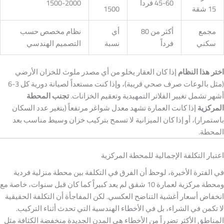
45-60 فرداً
1500-2000
15 شقة
1500
مجمع
أكثر من 80
أي
نظام مخصص حسب
سكني
فرداً
نسبة
التصميم الهندسي
اختر هذا النظام
إذا كان العقار يخلو من أي مصدر ملوث للخزان الأرضي
(مثل بالوعات صرف صحي قريبة)، وإذا كنت مستعداً لصيانة دورية كل 3-6
أشهر تشمل تغيير الفلاتر التمهيدية وتعقيم الخزانات.
تجنب المحطة
المركزية
إذا كانت العمارة تشهد معدل شواغر مرتفعاً (يتغير عدد السكان
باستمرار)، أو إذا كان الميزانية لا تسمح بتركيب خزان وسيط مناسب بعد
المحطة.
اعتبار التكلفة الإجمالية للمحطة المركزية
في الفترة الأخيرة، لوحظ أن الفرق في التكلفة بين محطة منزلية فردية
ومحطة مركزية لعمارة 10 شقق لم يعد كبيراً كما كان قبل سنوات، خاصة مع
انخفاض أسعار أغشية التناضح العكسي. لكن المفاجأة أن التكلفة الحقيقية
لا تكمن في الشراء، بل في الأخطاء الهندسية التي تحدث أثناء التركيب.
المناطق الأكثر تضرراً من الأخطاء هي المدن الجديدة منخفضة الكثافة مثل