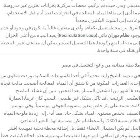
مدينتي وبدر، حيث تم تركيب محطات مركزية بخزانات تخزين غير مدروسة،
مما أدى إلى بقاء المياه المعالجة في الخزانات لعدة أيام قبل الاستخدام،
وعادت إلى التلوث البكتيري مجدداً.
الفرق بين محطة تعمل بكفاءة وأخرى متعثرة غالباً ما يكون في وجود أو عدم
وجود
نظام دوران ذاتي (Recirculation Loop)
يعيد المياه من أعلى الخزان
إلى مدخله لمنع ركودها. هذا التفصيل الصغير يمكن أن يضاعف عمر المحطة
أو يقتله في سنة واحدة.
ملاحظة ميدانية من واقع التشغيل في مصر
في مدينة الشيخ زايد، تحديداً في أحد الكمبوندات السكنية، وردت شكوى من
إحدى العمارات المكونة من 8 شقق أن المياه المعالجة أصبحت مالحة فجأة
بعد 4 أشهر من التشغيل الممتاز. بعد الفحص، تبين أن غشاء التناضح
العكسي الرئيسي قد تآكل بشكل غير طبيعي. السبب كان غريباً: العمارة
كانت تعتمد على بئر خاص يتغير منسوبه الجوفي موسمياً، وفي موسم
الصيف انخفض مستوى المياه بشكل حاد، مما أدى إلى زيادة ملوحة المياه
الخام بنسبة 300%، والمحطة لم تكن مصممة لهذا التغير المفاجئ.
الحل لم يكن استبدال الغشاء فقط، بل إضافة محطة تحلية تمهيدية (فلتر
وسيط وخزان إضافي) لمواجهة التقلبات الموسمية. هذه الحالة كشفت خطأ