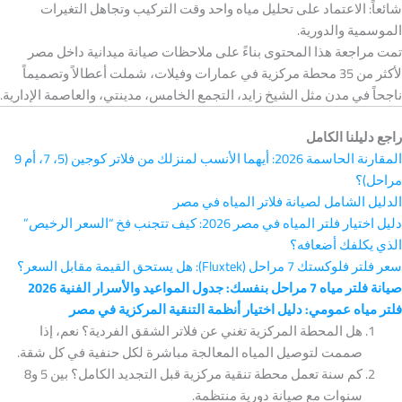
شائعاً: الاعتماد على تحليل مياه واحد وقت التركيب وتجاهل التغيرات
الموسمية والدورية.
تمت مراجعة هذا المحتوى بناءً على ملاحظات صيانة ميدانية داخل مصر
لأكثر من 35 محطة مركزية في عمارات وفيلات، شملت أعطالاً وتصميماً
ناجحاً في مدن مثل الشيخ زايد، التجمع الخامس، مدينتي، والعاصمة الإدارية.
راجع دليلنا الكامل
المقارنة الحاسمة 2026: أيهما الأنسب لمنزلك من فلاتر كوجين (5، 7، أم 9
مراحل)؟
الدليل الشامل لصيانة فلاتر المياه في مصر
دليل اختيار فلتر المياه في مصر 2026: كيف تتجنب فخ “السعر الرخيص”
الذي يكلفك أضعافه؟
سعر فلتر فلوكستك 7 مراحل (Fluxtek): هل يستحق القيمة مقابل السعر؟
صيانة فلتر مياه 7 مراحل بنفسك: جدول المواعيد والأسرار الفنية 2026
فلتر مياه عمومي: دليل اختيار أنظمة التنقية المركزية في مصر
هل المحطة المركزية تغني عن فلاتر الشقق الفردية؟ نعم، إذا
صممت لتوصيل المياه المعالجة مباشرة لكل حنفية في كل شقة.
كم سنة تعمل محطة تنقية مركزية قبل التجديد الكامل؟ بين 5 و8
سنوات مع صيانة دورية منتظمة.