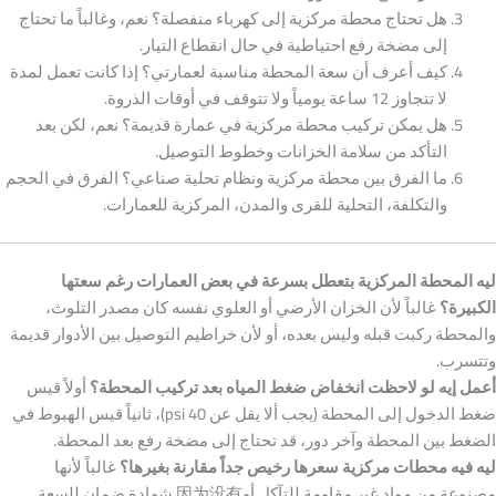
هل تحتاج محطة مركزية إلى كهرباء منفصلة؟ نعم، وغالباً ما تحتاج
إلى مضخة رفع احتياطية في حال انقطاع التيار.
كيف أعرف أن سعة المحطة مناسبة لعمارتي؟ إذا كانت تعمل لمدة
لا تتجاوز 12 ساعة يومياً ولا تتوقف في أوقات الذروة.
هل يمكن تركيب محطة مركزية في عمارة قديمة؟ نعم، لكن بعد
التأكد من سلامة الخزانات وخطوط التوصيل.
ما الفرق بين محطة مركزية ونظام تحلية صناعي؟ الفرق في الحجم
والتكلفة، التحلية للقرى والمدن، المركزية للعمارات.
ليه المحطة المركزية بتعطل بسرعة في بعض العمارات رغم سعتها
الكبيرة؟
غالباً لأن الخزان الأرضي أو العلوي نفسه كان مصدر التلوث،
والمحطة ركبت قبله وليس بعده، أو لأن خراطيم التوصيل بين الأدوار قديمة
وتتسرب.
أعمل إيه لو لاحظت انخفاض ضغط المياه بعد تركيب المحطة؟
أولاً قيس
ضغط الدخول إلى المحطة (يجب ألا يقل عن 40 psi)، ثانياً قيس الهبوط في
الضغط بين المحطة وآخر دور، قد تحتاج إلى مضخة رفع بعد المحطة.
ليه فيه محطات مركزية سعرها رخيص جداً مقارنة بغيرها؟
غالباً لأنها
مصنوعة من مواد غير مقاومة للتآكل أو因为没有 شهادة ضمان للسعة