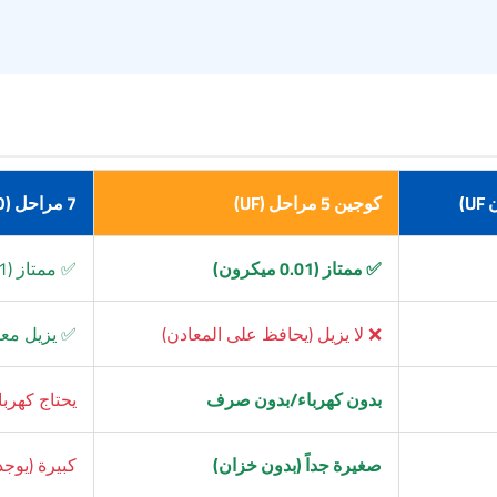
كوجين 5 مراحل (UF)
7 مراحل (RO)
✅ ممتاز (0.01 ميكرون)
✅ ممتاز (0.0001 ميكرون)
❌ لا يزيل (يحافظ على المعادن)
✅ يزيل معظم الأملا
بدون كهرباء/بدون صرف
يحتاج كهرب
صغيرة جداً (بدون خزان)
كبيرة (يوجد