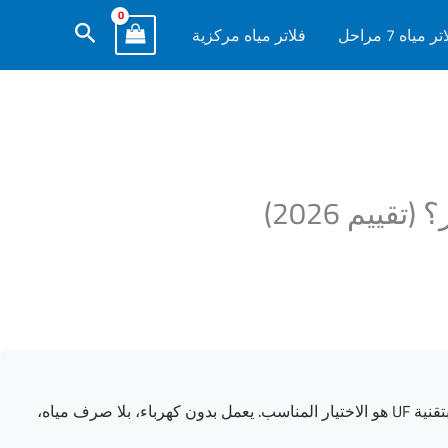
البحث
ر مياه 7 مراحل
فلاتر مياه مركزية
إذا كانت نسبة الأملاح في مياه منزلك أقل من 300 TDS وتريد إزالة البكتيريا دون سحب المعادن الطبيعية المفيدة، ففلتر كوجين 5 مراحل بتقنية UF هو الاختيار المناسب. يعمل بدون كهرباء، بلا صرف مياه،