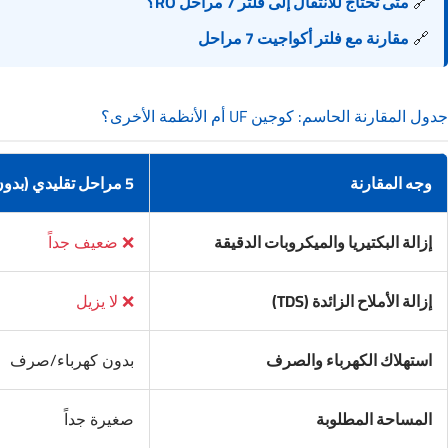
🔗
متى تحتاج للانتقال إلى فلتر 7 مراحل RO؟
🔗
مقارنة مع فلتر أكواجيت 7 مراحل
جدول المقارنة الحاسم: كوجين UF أم الأنظمة الأخرى؟
وجه المقارنة
5 مراحل تقليدي (بدون UF)
إزالة البكتيريا والميكروبات الدقيقة
❌ ضعيف جداً
إزالة الأملاح الزائدة (TDS)
❌ لا يزيل
استهلاك الكهرباء والصرف
بدون كهرباء/صرف
المساحة المطلوبة
صغيرة جداً