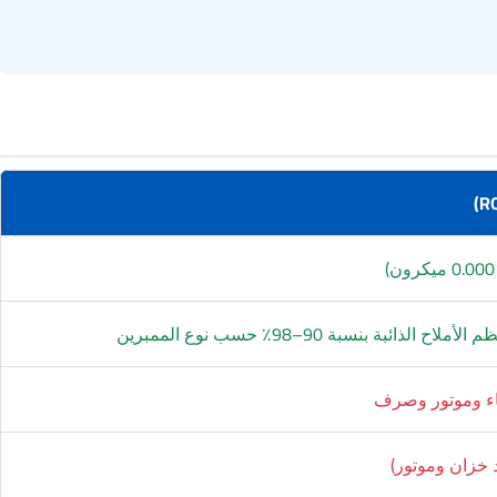
ح الذائبة بنسبة 90–98٪ حسب نوع الممبرين
اء وموتور وصرف
 خزان وموتور)