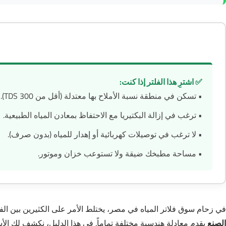
✅ اشترِ هذا الفلتر إذا كنت:
• تسكن في منطقة نسبة الأملاح بها معتدلة (أقل من 300 TDS).
• ترغب في إزالة البكتيريا مع الاحتفاظ بمعادن المياه الطبيعية.
• لا ترغب في توصيلات كهربائية أو إهدار للمياه (بدون صرف).
• مساحة مطبخك ضيقة ولا تستوعب خزان وموتور.
في زحام سوق فلاتر المياه في مصر، يختلط الأمر على الكثيرين بين الفلتر الـ 5 مراحل العادي، وبين تقنية “الترا فلتريشن UF”. الكثير من الشركات تبيع أجهزة رديئة على أنها حلول س
الصنع
يقدم معادلة هندسية مختلفة تماماً. في هذا الدليل، نكشف لك الأس