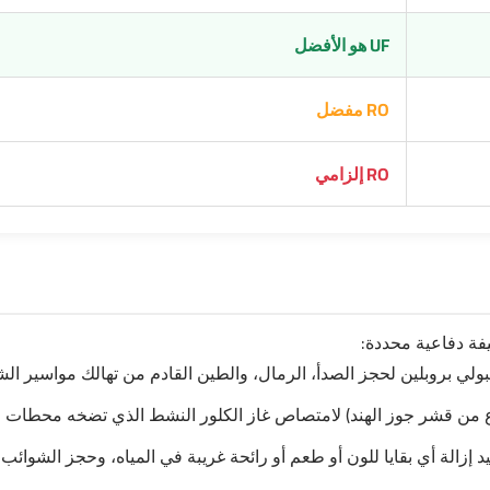
UF هو الأفضل
RO مفضل
RO إلزامي
فة دفاعية محددة:
ولي بروبلين لحجز الصدأ، الرمال، والطين القادم من تهالك مواسير الش
ن قشر جوز الهند) لامتصاص غاز الكلور النشط الذي تضخه محطات المياه
زالة أي بقايا للون أو طعم أو رائحة غريبة في المياه، وحجز الشوائب حتى 1 مي