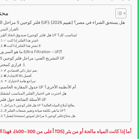
محتو
فلتر كوجين 5 مراحل الترا فلتريشن (UF): هل يستحق الشراء في مصر؟ (تقييم 2026)
القرار السريع:
صندوق اتخاذ القرار (هل فلتر كوجين UF مناسب لك؟)
✅ اشترِ هذا الفلتر إذا كنت:
❌ لا تشترِ هذا الفلتر إذا كنت:
ما هو السر وراء تقنية (Ultra Filtration – UF)؟
التشريح الفني: مراحل فلتر كوجين 5 مراحل UF
قراري كمحترف مياه 💧
✔ نعم خيار ذكي اقتصادي.
❌ الاتجاه لـ RO أفضل.
📌 مراجع هامة لاختيارك:
جدول المقارنة الحاسم: كوجين UF أم الأنظمة الأخرى؟
هل احترت في اختيار الفلتر المناسب لشقتك
الأسئلة الشائعة حول فلتر كوجين UF
هل فلتر كوجين 5 مراحل UF يعالج أملاح المياه العالية؟
ما هي تكلفة صيانة وتغيير شمعات الفلتر الـ UF؟
هل يحتاج فلتر كوجين 5 مراحل لموتور (مضخة) ليعمل؟
أما إذا كانت المياه مالحة أو من بئر (TDS أعلى من 300–400)، فهذا الجهاز لن يعالج الأملاح الذائبة، ويصبح فلتر 7 مراحل بتقنية RO هو الحل الأدق.