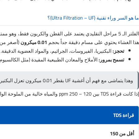
ما هو السر وراء تقنية (Ultra Filtration – UF)؟
الفلتر الـ 5 مراحل التقليدي يعتمد على القطن والكربون فقط، وهو ممتاز لإزالة الشوائب والكلور والروائح، لكنه يقف عاجزاً أمام البكتيريا الدقيقة. هنا يأتي دور
هذا الغشاء يحتوي على مسام دقيقة جداً بحجم
0.01 ميكرون
(أصغر من ش
تحجز:
البكتيريا، الفيروسات، الجراثيم، والمواد العضوية الدقيقة.
تسمح بمرور:
الأملاح والمعادن الطبيعية المفيدة (مثل الكالسيوم
وهذا يتماشى مع فهم أن أغشية UF بقطر 0.01 ميكرون تعزل البكتيريا بكفاءة عالية، لكن لا تُعد بديلاً كاملًا عن أنظمة RO في البيئات عالية الخطورة وفق إرشادات مثل توصيات World Health Organization.
إذا كانت قراءة TDS بين 120 – 250 ppm والمياه خالية من الملوحة الواضحة، فإن UF يعتبر خيارًا ذكيًا. أما إذا تجاوزت 400 ppm أو ظهرت قشور بيضاء كثيفة (كربونات الكالسيوم)، فالأفضل استخدام RO.
قراءة TDS
أقل من 150