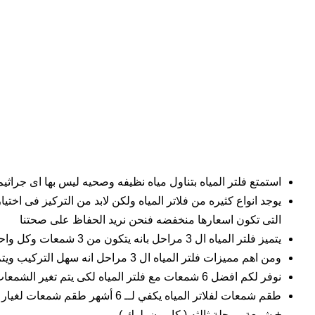
استمتع فلتر المياه بتناول مياه نظيفه وصحيه ليس بها اى جراثي
يوجد انواع كثيره من فلاتر المياه ولكن لابد من التركيز فى اخت
التى تكون اسعارها منخفضه فنحن نريد الحفاظ على صحتنا
يتميز فلتر المياه ال 3 مراحل بانه يتكون من 3 شمعات وكل واحده منهم تتميز بكفاءتها العاليه ودقتها فى تنظيف المياه من الجراثيم والاتربه التى لا نراها
ومن اهم مميزات فلتر المياه ال 3 مراحل انه سهل التركيب ويتم تغير الشمع الخاص به بشكل سهل وبانتظام حتى نتخلص من الفيروسات التى تتوافر عليها
نوفر لكم افضل 6 شمعات مع فلتر المياه لكى يتم تغير الشمعات بشكل مستمر ونهتم به حتى نحافظ على كفاءة فلتر المياه
+ شمعة مرحلة ثالثه ( كاربون بلوك )