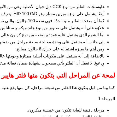
هاوسنجَات الفلتر من نوع CCK دبل جوان الأصلية وهي من الأنواع التي لا تتعرض للكسر وبالتالي يكون الفلتر محمي من التسربات.
أيضًا يشتمل على نوع ممبرين ممتاز وهو HID 100 G/D، يعرف عنه كفاءة التحكم الفعال في نسبة الأملاح التي توجد في الماء حتى أعلى النسب منها.
كما أن مضخة الفلتر متينة جدًا، فهي سعة 100 جالون، والتي تساعد الفلتر كي يعمل بكل كفاءة.
علاوًة على أنه يشتمل على صنوبر من نوع هاند ميكسر ستانلس س
أما الشمع الذي يشتمل عليه فقد تم صنعه من نوع كربون عالي ا
إلى جانب أنه يشتمل على وحدة معالجة سبعة مراحل من ضمنها مرحلة تضبط أملاح
ومن أهم ما يميزه اشتماله على خزان 6 جالون معالج.
بالإضافة إلى أنه يشتمل على مكونات أصلية ممتازة وجودتها عالي
ودعونا لا نغفل أن الفلتر يأتي مصحوب بشهادة ضمان فعالة مد
لمحة عن المراحل التي يتكون منها فلتر هايبر وتر 7 مراحل بالالكالين و
كما بينا من قبل يتكون هذا الفلتر من سبعة مراحل، كل منها يقع عليه 
المرحلة 1
مرحلة دقيقة للغاية تتكون من خمسة ميكرون.