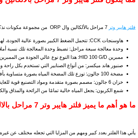
فلتر هايبر وتر
7 مراحل بالألكالين وال ORP من مجموعة مكونات نذكرها بالتفصيل في السطور التالية:
هاوسنجات CCK: تتحمل الضغط الكبير بصورة عالية الجودة، لهذا ملائمة لكي تستخدم في بيئات كثيرة ومتنوعة.
وحدة معالجة سبعة مراحل: تضبط وحدة المعالجة تلك نسبة أملاح الماء ومستوى الـ PH بشكل دقيق للغاية، وه
ممبرين HID 100 G/D: هذا النوع نوع عالي الجودة من الممبرين وهو أفضل الأنواع التي تشتمل عليها الفلاتر بشكل عام، لأنه مرشح ممتاز للمياه.
صنبور هاند ميكسر: من أنواع الصنابير التي تستخدم بكل راحة و
مضخة 100 جالون: توزع تلك المضخة المياه بصورة متساوية بأفضل جودة ممكنة، وهذا يجعل كفاءة عمل الفلتر عالية.
خزان 6 جالون: مصمم بصورة متقدمة ومواد التصنيع قوية للغاية ومتينة، من أجل الحفاظ على المياه لأطول وقت ممكن نقية ونظيفة.
شمع الكربون: يجعل المياه خالية تمامًا من الرائحة والمذاق والك
ما هو أهم ما يميز فلتر هايبر وتر 7 مراحل بالالكالين وال ORP ؟
يأتي هذا الفلتر بعدد كبير ومهم من المزايا التي تجعله مختلف عن غيره 