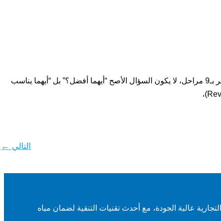
الفرق بين فلتر كوجين 7 مراحل و 9 مراحل: أيهما المناسب لمياه منزلك؟ عند الوقوف أمام خيارين من فلاتر كوجين، أحدهما بـ7 مراحل والآخر بـ9 مراحل، لا يكون السؤال الأصح “أيهما أفضل؟” بل “أيهما يناسب
التالي
←
تجارية عالية الجودة، مع أحدث تقنيات التنقية لضمان مياه