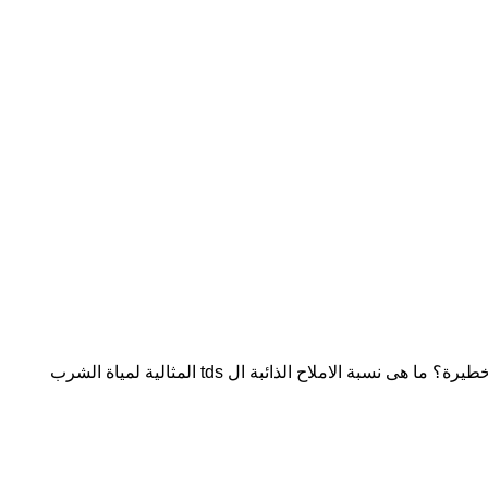
ما هى نسبة الاملاح الذائبة ال tds المثالية لمياة الشرب وصحة العائلة هل الأرقام التي تراها على جهاز قياس TDS تخبرك بمياه نقية أم بمياه خطيرة؟ ما هى نسبة الاملاح الذائبة ال tds المثالية لمياة الشرب