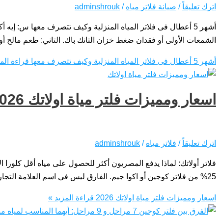
اترك تعليقاً
/
صيانة فلاتر مياه
/
adminshrouk
الشمعات الأولى أو فقدان ضغط خزان التانك باك. التاني: طعم مالح أو
أشهر 5 أعطال فى فلاتر المياه المنزلية وكيف تتصرف معها
قراءة المز
اسعار ومميزات فلتر مياة اولاتك 2026
اترك تعليقاً
/
فلاتر مياه
/
adminshrouk
25% من فلاتر كوجين أو اكوا جيم. الفارق ليس في اسم العلامة التجارية، بل في نظام التثبيت السويسري الذي يمنع التسربات، والضمان الممتد
اسعار ومميزات فلتر مياة اولاتك 2026
قراءة المزيد »