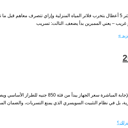
أشهر 5 أعطال فى فلاتر المياه المنزلية وكيف تتصرف معها س: إيه أكتر 5 أعطال بتخرب فلاتر المياه
 غريب – يعني الممبرين بدأ يضعف. التالت: تسريب
يد »