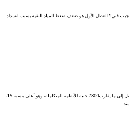
 المنزلية وإزاي تتصرف معاهم قبل ما تجيب فني؟ العطل الأول هو ضعف ضغط المياه النقية بسبب انسداد
فلاتر أولاتك: لماذا يدفع المصريون أكثر للحصول على مياه أقل كلورا الإجابة المباشرة سعر الجهاز يبدأ من فئة 850 جنيه للطراز الأساسي ويصل إلى ما يقارب7800 جنيه للأنظمة المتكاملة، وهو أعلى بنسبة 15-