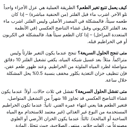
كيف يعمل تتبع تغير الطعم؟
الطريقة العملية هي عزل الأجزاء واحداً
تلو الآخر. اشرب ماء قبل الفلتر (من الحنفية مباشرة) – إذا كان
طعمه سيئاً، فالمشكلة في المصدر الأصلي وليس الفلتر. اشرب ماء
بعد الفلتر الكربوني وقبل غشاء التناضح العكسي (في الأنظمة
المتعددة المراحل) – إذا كان الطعم سيئاً هنا، فالمشكلة في الكربون
أو في الخراطيم قبله.
متى تنجح الحلول السريعة؟
تنجح عندما يكون التغير طارئاً وليس
متراكماً. مثلاً: بعد غسيل شبكة المياه، يكفي تشغيل الفلتر 10 دقائق
متواصلة لطرد المياه الملوثة من الخراطيم. وعند ظهور طعم عفن،
فإن تنظيف خزان التغذية بكلور مخفف بنسبة 0.5% يحل المشكلة
خلال ساعة.
متى تفشل الحلول السريعة؟
تفشل في ثلاث حالات. أولاً: عندما يكون
غشاء التناضح العكسي قد تجاوز 18 شهراً من التشغيل المتواصل،
فتغير الطعم هنا يعني انتهاء عمره الفني. ثانياً: عندما تكون الخراطيم
المستخدمة من النوع غير الغذائي (غير معتمد للاستخدام مع المياه
الساخنة أو المالحة). ثالثاً: عندما يكون الخزان الأرضي أو العلوي
مصنوعاً من الفايبرجلاس منتهي الصلاحية، حيث تتحلل المادة