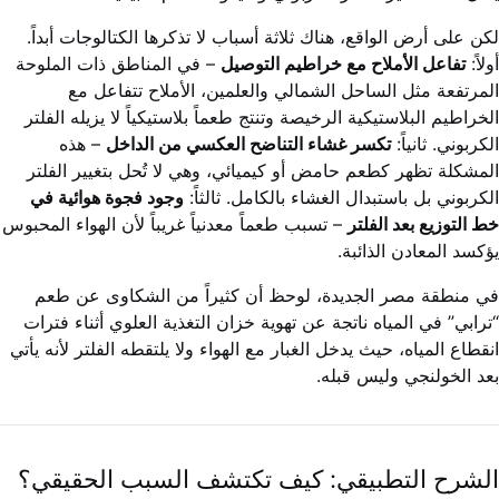
لكن على أرض الواقع، هناك ثلاثة أسباب لا تذكرها الكتالوجات أبداً.
أولاً:
تفاعل الأملاح مع خراطيم التوصيل
– في المناطق ذات الملوحة
المرتفعة مثل الساحل الشمالي والعلمين، الأملاح تتفاعل مع
الخراطيم البلاستيكية الرخيصة وتنتج طعماً بلاستيكياً لا يزيله الفلتر
الكربوني. ثانياً:
تكسر غشاء التناضح العكسي من الداخل
– هذه
المشكلة تظهر كطعم حامض أو كيميائي، وهي لا تُحل بتغيير الفلتر
الكربوني بل باستبدال الغشاء بالكامل. ثالثاً:
وجود فجوة هوائية في
خط التوزيع بعد الفلتر
– تسبب طعماً معدنياً غريباً لأن الهواء المحبوس
يؤكسد المعادن الذائبة.
في منطقة مصر الجديدة، لوحظ أن كثيراً من الشكاوى عن طعم
“ترابي” في المياه ناتجة عن تهوية خزان التغذية العلوي أثناء فترات
انقطاع المياه، حيث يدخل الغبار مع الهواء ولا يلتقطه الفلتر لأنه يأتي
بعد الخولنجي وليس قبله.
الشرح التطبيقي: كيف تكتشف السبب الحقيقي؟