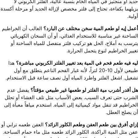
حديد أو منجنيز في المياه الخام بنسبة عالية، الفلتر الكربوني لا
يزيلهما بكفاءة، تحتاج إلى فلتر مخصص لإزالة الحديد أو مرحلة أكسدة
أولية.
أعمل إيه لو طعم المية سخن مختلف عن البارد؟
الغالب أن الخراطيم
الساخنة غير مناسبة للاستخدام الغذائي، أو أن السخان الكهربائي
يترسب به أملاح، الحل هو تركيب فلتر منفصل للمياه الساخنة أو
تغيير الخراطيم لنوع يتحمل الحرارة.
ليه فيه طعم فحم في المية بعد تغيير الفلتر الكربوني مباشرة؟
هذا
طبيعي لأول 10-20 لتراً، لأنه غبار الفحم الناعم ينطلق مع أول
تشغيل. اشغل الفلتر واطرد المياه أول نصف ساعة قبل الاستخدام.
هل أقدر أشرب مية الفلتر لو طعمها غير طبيعي مؤقتاً؟
يفضل عدم
الشرب حتى تعرف السبب. بعض الأسباب مثل تلف الغشاء أو تحلل
الخراطيم قد تنقل مواد كيميائية إلى المياه. استخدم مياهاً معبأة إلى
أن يصلح العطل.
إزاي أفرق بين طعم العفن وطعم الكلور الزائد؟
العفن طعمه ترابي أو
عفن مثل المية الراكدة، الكلور الزائد طعمه مثل ماء حمام السباحة.