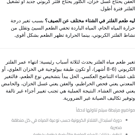
العفن يحتاج غسل خزان، الكلور يحتاج فلتر كربوني جديد أو تشغيل
الفلتر فترة أطول.
ليه طعم الفلتر في الشتاء مختلف عن الصيف؟
بسبب تغير درجة
حرارة المياه الخام، المياه الباردة تخفي الطعم السيئ وتقلل من
نشاط الفلتر الكربوني، بينما الحرارة تظهر الطعم بشكل أقوى.
تغير طعم مياه الفلتر يحدث لثلاثة أسباب رئيسية: انتهاء عمر الفلتر
الكربوني (6-8 أشهر)، أو تكون طبقة بيولوجية في الخزان العلوي، أو
تلف غشاء التناضح العكسي. الحل يبدأ بتشخيص نوع الطعم، فالتغير
المعدني يعني فحص الخراطيم، والعفن يعني غسل الخزان، والحامض
يعني فحص الغشاء. النتيجة العملية هي تجنب تغيير أجزاء غير تالفة
وتوفير تكاليف الصيانة غير الضرورية.
مواضيع مرتبطة سيتم تناولها لاحقاً
دورة استبدال الفلاتر الكربونية حسب نوعية المياه في كل منطقة
مصرية
تنظيف خزانات المياه العلوية والأرضية خطوة بخطوة