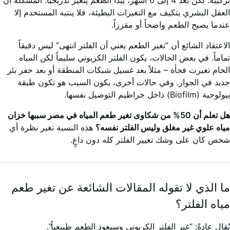
العقل البشري يتكيف مع التغيرات البطيئة، فلا ينتبه المستخدم إلا
عندما يصبح الطعم واضحاً أو مقززاً.
الاعتقاد الشائع أن “تغير الطعم يعني أن الفلتر انتهى” ليس دقيقاً
تماماً. في بعض الحالات، يكون الفلتر الكربوني سليماً لكن المياه
الخام تغيرت فجأة – مثلاً بعد غسيل شبكات المنطقة أو بعد حفر بئر
جديد في الجوار. وفي حالات أخرى، يكون السبب هو تكون طبقة
بيولوجية (Biofilm) داخل خراطيم التوصيل نفسها.
هل تعلم أن 50% من شكاوى تغير طعم المياه في مصر سببها خزان
مياه علوي غير مغلق وليس الفلتر نفسه؟
هذه النسبة تغير نظرة أي
شخص كان على وشك تغيير الفلتر كله دون داعٍ.
ما الذي لا تقوله المقالات الشائعة عن تغير طعم
مياه الفلتر؟
يُقال عادةً: “غير الفلتر الكربوني وسيعود الطعم طبيعياً”.