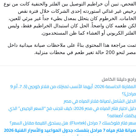
الفحص، تبين أن خراطيم التوصيل بين الفلتر والحنفية كانت من نوع
رخيص غير غذائي استوردته إحدى الشركات خلال فترة نقص
الخامات. الخرطوم كان يتحلل بمعدل بطيء جداً غير مرئي للعين،
لكن طعمه كان واضحاً. الحل كان استبدال الخراطيم فقط، وليس
الفلتر الكربوني أو الغشاء كما ظن المستخدمون.
تمت مراجعة هذا المحتوى بناءً على ملاحظات صيانة ميدانية داخل
مصر لنحو 200 حالة تغير طعم في محطات منزلية.
راجع دليلنا الكامل
المقارنة الحاسمة 2026: أيهما الأنسب لمنزلك من فلاتر كوجين (5، 7، أم 9
مراحل)؟
الدليل الشامل لصيانة فلاتر المياه في مصر
دليل اختيار فلتر المياه في مصر 2026: كيف تتجنب فخ “السعر الرخيص” الذي
يكلفك أضعافه؟
سعر فلتر فلوكستك 7 مراحل (Fluxtek): هل يستحق القيمة مقابل السعر؟
صيانة فلتر مياه 7 مراحل بنفسك: جدول المواعيد والأسرار الفنية 2026