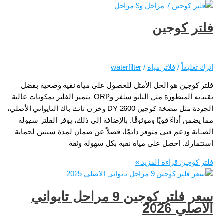
وجين
فلاتر مياه
/
waterfilter
هو الحل الأمثل للحصول على مياه نقية وصحية بفضل
تقنياته المتطورة مثل النانو سلفر وORP. يتميز الفلتر بمكونات عالية
الجودة مثل مضخة كوجين DY-2600 وخزان تانك باك التايواني الأصلي،
ءً قويًا وموثوقًا. بالإضافة إلى ذلك، يوفر الفلتر سهولة
م فني متوفر دائمًا، فضلاً عن ضمان لمدة سنتين لحماية
حصل على مياه نقية بكل سهولة وثقة
راءة المزيد »
سعر فلتر كوجين 9 مراحل تايواني
2