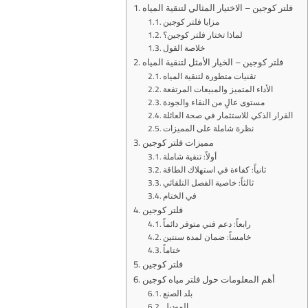
فلتر كوجين – الاختيار المثالي لتنقية المياه
مزايا فلتر كوجين
لماذا تختار فلتر كوجين؟
خلاصة القول
فلتر كوجين – الخيار الأمثل لتنقية المياه
تقنيات متطورة لتنقية المياه
الأداء المتميز والمبيعات المرتفعة
مستوى عالٍ من النقاء والجودة
القرار الذكي للاستثمار في صحة العائلة
نظرة شاملة على المميزات
مميزات فلتر كوجين
أولاً: تنقية شاملة
ثانياً: كفاءة في استهلاك الطاقة
ثالثاً: خاصية الفصل التلقائي
في الختام
فلتر كوجين
رابعاً: دعم فني متوفر دائماً
خامساً: ضمان لمدة سنتين
ختاماً
فلتر كوجين
أهم المعلومات حول فلتر مياه كوجين
بلد الصنع
الموديل