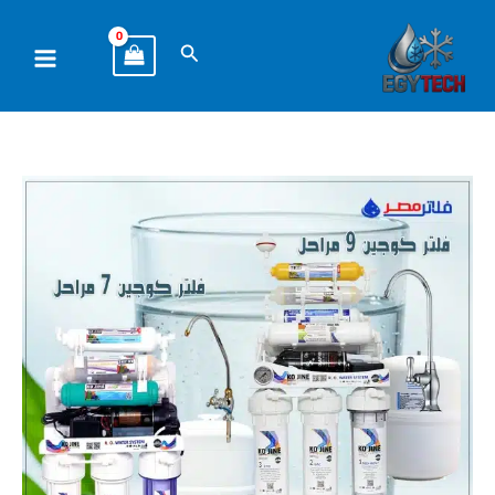
خطي
لى
البحث
لمحتوى